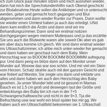
ich zum Glück paar minuten sitzen und mich ausruhen wieder,
dann hat mich die Sprechstundenhilfin nach Obend geschickt
zur Blutabnahme.Heute sollen die Antikörper und co untersucht
werden, getan und gemacht hoch gegangen und Blut
abgenommen und dann wieder Runter zur Praxis. Dann wollte
sie wieder einen Urintest haben ja auch das erledigt. UNd
dann kam endlich die Ärztin und dann sind wir ins
Behandlungszimmer. Dann sind wir erstmal notizen
durchgegangen wegen meinem Mutterpass und ja das erzählte
Sie uns auch die Blutwerte waren alle soweit Oki aber es gab
ein aber dazu komme ich gleich. Wir sind dann erstmal wieder
ins Ultraschallzimmer, ich ahbe mich unten wieder frei gemacht
und dann haben wir geschaut nach dem Baby. Mein
Herzschlag war so BOOOM BOOOMM BOOOMMM aufregung
pur. Und dann peng es blitze dann auf den Monitor unser
Wunder auf. Wooow das war soo schön. Und mir viel ein Stein
vom Herzen. Schatz strahle auch mit den ganzen Gesicht und
war fixtiert auf Monitor. Sie zeigte uns dann und erklärte uns
alles und dann haben wir auch den Herzschlag des Baby
gesehen. Ja unser Wunder lebt und ist gesund in Mamas
Bauch es ist 1.5 cm groß und deswegen laut der Größe und
entwicklungs des Baby bin ich nun in der 7+5
Schwangerschaftswoche und nicht in der 9+3. Tja die
Befruchtung usw war wohl ein bissl später bei mir gg. Wir
haben auch ein Ultraschallbild bekommen sie 1. Ultraschall