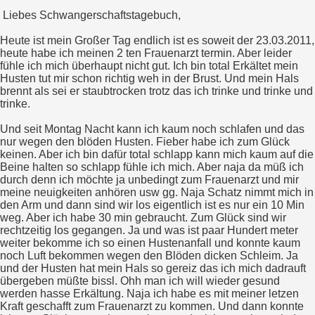
Liebes Schwangerschaftstagebuch,
Heute ist mein Großer Tag endlich ist es soweit der 23.03.2011,
heute habe ich meinen 2 ten Frauenarzt termin. Aber leider
fühle ich mich überhaupt nicht gut. Ich bin total Erkältet mein
Husten tut mir schon richtig weh in der Brust. Und mein Hals
brennt als sei er staubtrocken trotz das ich trinke und trinke und
trinke.
Und seit Montag Nacht kann ich kaum noch schlafen und das
nur wegen den blöden Husten. Fieber habe ich zum Glück
keinen. Aber ich bin dafür total schlapp kann mich kaum auf die
Beine halten so schlapp fühle ich mich. Aber naja da müß ich
durch denn ich möchte ja unbedingt zum Frauenarzt und mir
meine neuigkeiten anhören usw gg. Naja Schatz nimmt mich in
den Arm und dann sind wir los eigentlich ist es nur ein 10 Min
weg. Aber ich habe 30 min gebraucht. Zum Glück sind wir
rechtzeitig los gegangen. Ja und was ist paar Hundert meter
weiter bekomme ich so einen Hustenanfall und konnte kaum
noch Luft bekommen wegen den Blöden dicken Schleim. Ja
und der Husten hat mein Hals so gereiz das ich mich dadrauft
übergeben müßte bissl. Ohh man ich will wieder gesund
werden hasse Erkältung. Naja ich habe es mit meiner letzen
Kraft geschafft zum Frauenarzt zu kommen. Und dann konnte