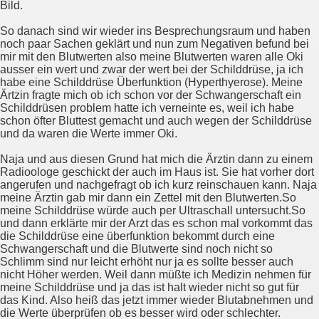
Bild.
So danach sind wir wieder ins Besprechungsraum und haben
noch paar Sachen geklärt und nun zum Negativen befund bei
mir mit den Blutwerten also meine Blutwerten waren alle Oki
ausser ein wert und zwar der wert bei der Schilddrüse, ja ich
habe eine Schilddrüse Überfunktion (Hyperthyerose). Meine
Ärtzin fragte mich ob ich schon vor der Schwangerschaft ein
Schilddrüsen problem hatte ich verneinte es, weil ich habe
schon öfter Bluttest gemacht und auch wegen der Schilddrüse
und da waren die Werte immer Oki.
Naja und aus diesen Grund hat mich die Ärztin dann zu einem
Radioologe geschickt der auch im Haus ist. Sie hat vorher dort
angerufen und nachgefragt ob ich kurz reinschauen kann. Naja
meine Ärztin gab mir dann ein Zettel mit den Blutwerten.So
meine Schilddrüse würde auch per Ultraschall untersucht.So
und dann erklärte mir der Arzt das es schon mal vorkommt das
die Schilddrüse eine überfunktion bekommt durch eine
Schwangerschaft und die Blutwerte sind noch nicht so
Schlimm sind nur leicht erhöht nur ja es sollte besser auch
nicht Höher werden. Weil dann müßte ich Medizin nehmen für
meine Schilddrüse und ja das ist halt wieder nicht so gut für
das Kind. Also heiß das jetzt immer wieder Blutabnehmen und
die Werte überprüfen ob es besser wird oder schlechter.