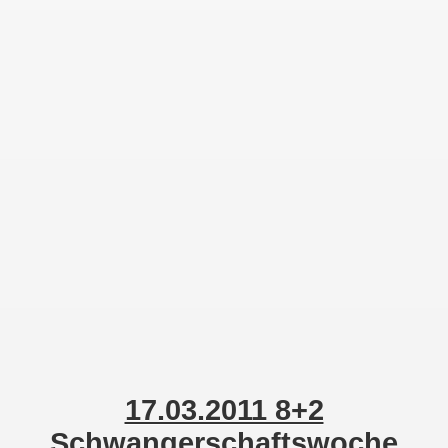
21.03.2011 9+1 Ssw
23.03.2011 9+3 Ssw
1. Ultraschall Bild
Kontakt
Zur Desktop-Ansicht
17.03.2011 8+2
Schwangerschaftswoche