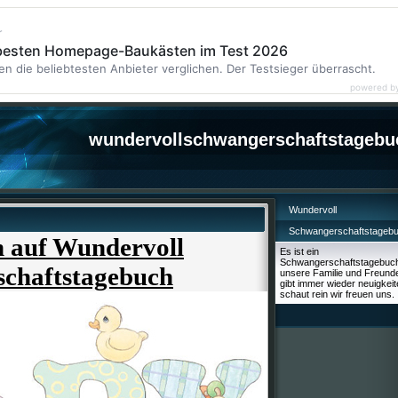
r
 besten Homepage-Baukästen im Test 2026
en die beliebtesten Anbieter verglichen. Der Testsieger überrascht.
powered b
wundervollschwangerschaftstagebu
Wundervoll
Schwangerschaftstageb
 auf Wundervoll
Es ist ein
Schwangerschaftstagebuch
chaftstagebuch
unsere Familie und Freund
gibt immer wieder neuigkeit
schaut rein wir freuen uns.