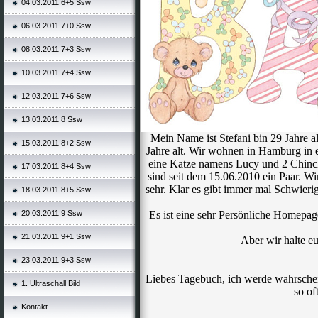
04.03.2011 6+5 Ssw
06.03.2011 7+0 Ssw
08.03.2011 7+3 Ssw
10.03.2011 7+4 Ssw
12.03.2011 7+6 Ssw
13.03.2011 8 Ssw
Mein Name ist Stefani bin 29 Jahre al
15.03.2011 8+2 Ssw
Jahre alt. Wir wohnen in Hamburg i
eine Katze namens Lucy und 2 Chinch
17.03.2011 8+4 Ssw
sind seit dem 15.06.2010 ein Paar. Wi
sehr. Klar es gibt immer mal Schwieri
18.03.2011 8+5 Ssw
20.03.2011 9 Ssw
Es ist eine sehr Persönliche Homepag
21.03.2011 9+1 Ssw
Aber wir halte e
23.03.2011 9+3 Ssw
Liebes Tagebuch, ich werde wahrschein
1. Ultraschall Bild
so of
Kontakt