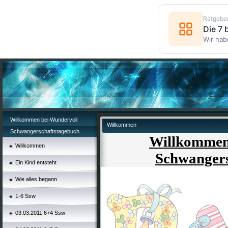
Ratgebe
Die 7
Wir hab
Willkommen bei Wundervoll
Willkommen
Schwangerschaftstagebuch
Willkommen
Willkommen
Schwangers
Ein Kind entsteht
Wie alles begann
1-6 Ssw
03.03.2011 6+4 Ssw