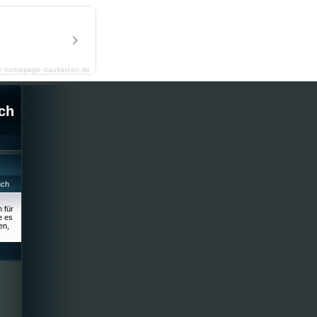
y homepage-baukasten.de
ch
uch
 für
e es
en,